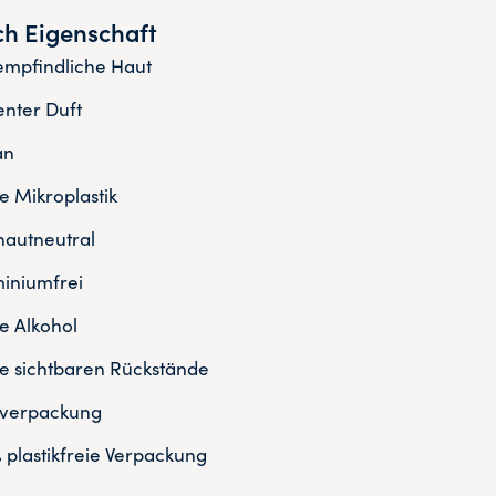
h Eigenschaft
empfindliche Haut
nter Duft
an
 Mikroplastik
autneutral
iniumfrei
 Alkohol
e sichtbaren Rückstände
sverpackung
 plastikfreie Verpackung