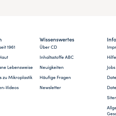
n
Wissenswertes
Inf
eit 1961
Über CD
Imp
Haut
Inhaltsstoffe ABC
Hilf
gane Lebensweise
Neuigkeiten
Jobs
 zu Mikroplastik
Häufige Fragen
Date
en-Videos
Newsletter
Date
Sit
Allg
Ges