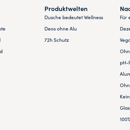
Produktwelten
Nac
Dusche bedeutet Wellness
Für 
nte
Deos ohne Alu
Deze
d
72h Schutz
Veg
d
Ohne
pH-h
Alum
Ohne
Kein
Gla
100%