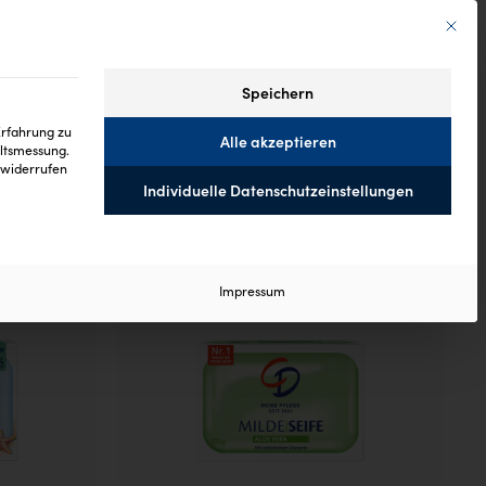
Mit die
Speichern
Erfahrung zu
Alle akzeptieren
altsmessung.
widerrufen
Individuelle Datenschutzeinstellungen
 ist essenziell und kann nicht abgewählt werden.
Impressum