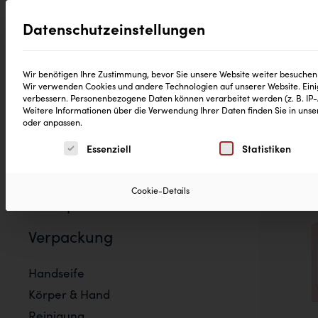
Datenschutzeinstellungen
®
Produkte
CD Reinheitsgebot
Neuig
Wir benötigen Ihre Zustimmung, bevor Sie unsere Website weiter besuchen
Wir verwenden Cookies und andere Technologien auf unserer Website. Einig
verbessern.
Personenbezogene Daten können verarbeitet werden (z. B. IP-Ad
Weitere Informationen über die Verwendung Ihrer Daten finden Sie in uns
oder anpassen.
Es folgt eine Liste der Service-Gruppen, für die eine 
Essenziell
Statistiken
Filter zurücksetzen
Cookie-Details
100% plastikfreie
Verpackung
Handseife
Körper & Hand
Reinigung