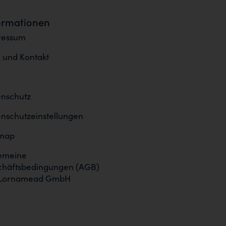
ormationen
ressum
e und Kontakt
nschutz
nschutzeinstellungen
emap
emeine
chäftsbedingungen (AGB)
 Lornamead GmbH