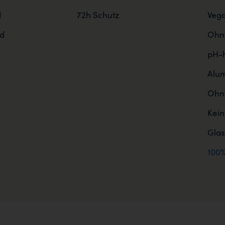
d
72h Schutz
Veg
d
Ohne
pH-h
Alum
Ohne
Kein
Gla
100%