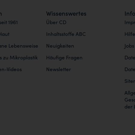
n
Wissenswertes
Inf
eit 1961
Über CD
Imp
Haut
Inhaltsstoffe ABC
Hilf
gane Lebensweise
Neuigkeiten
Jobs
 zu Mikroplastik
Häufige Fragen
Date
en-Videos
Newsletter
Date
Sit
Allg
Ges
der