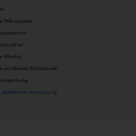
an
 Mikroplastik
autneutral
iniumfrei
 Alkohol
e sichtbaren Rückstände
sverpackung
 plastikfreie Verpackung