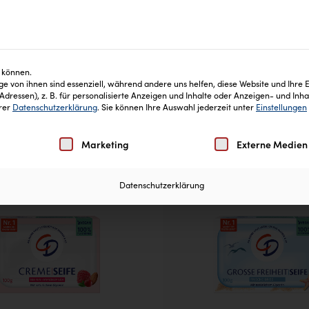
keiten
Blog
Inhaltsstoffe
Häufige Fragen
 können.
e von ihnen sind essenziell, während andere uns helfen, diese Website und Ihre 
ressen), z. B. für personalisierte Anzeigen und Inhalte oder Anzeigen- und Inh
erer
Datenschutzerklärung
.
Sie können Ihre Auswahl jederzeit unter
Einstellungen
Einwilligung erteilt werden kann. Die erste Service-Gruppe
Marketing
Externe Medien
Datenschutzerklärung