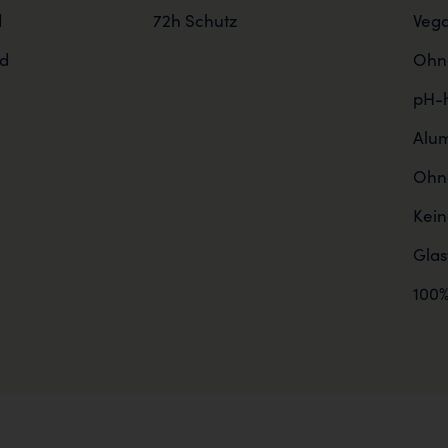
d
72h Schutz
Veg
d
Ohne
pH-h
Alum
Ohne
Kein
Gla
100%