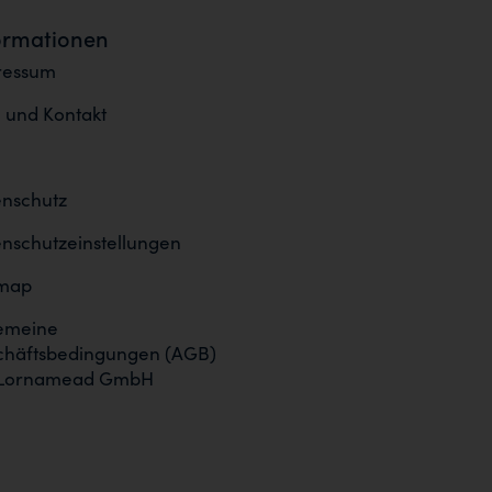
ormationen
ressum
e und Kontakt
nschutz
nschutzeinstellungen
emap
emeine
chäftsbedingungen (AGB)
 Lornamead GmbH