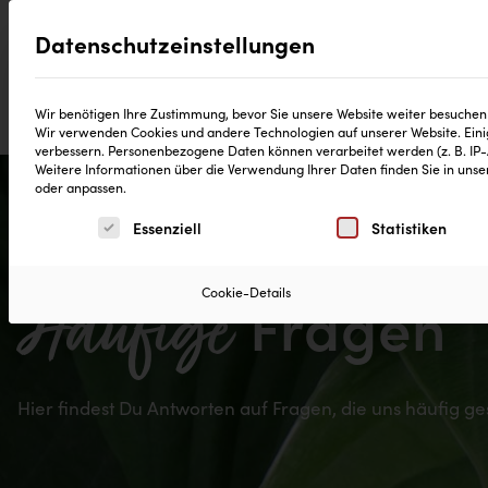
Datenschutzeinstellungen
®
Produkte
CD Reinheitsgebot
Neuig
Wir benötigen Ihre Zustimmung, bevor Sie unsere Website weiter besuchen
Wir verwenden Cookies und andere Technologien auf unserer Website. Einig
verbessern.
Personenbezogene Daten können verarbeitet werden (z. B. IP-Ad
Weitere Informationen über die Verwendung Ihrer Daten finden Sie in uns
oder anpassen.
Es folgt eine Liste der Service-Gruppen, für die eine 
Essenziell
Statistiken
Häufige
Cookie-Details
Fragen
Hier findest Du Antworten auf Fragen, die uns häufig ge