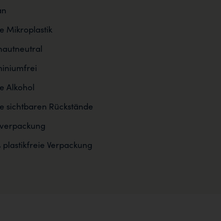
an
 Mikroplastik
autneutral
iniumfrei
 Alkohol
e sichtbaren Rückstände
sverpackung
 plastikfreie Verpackung