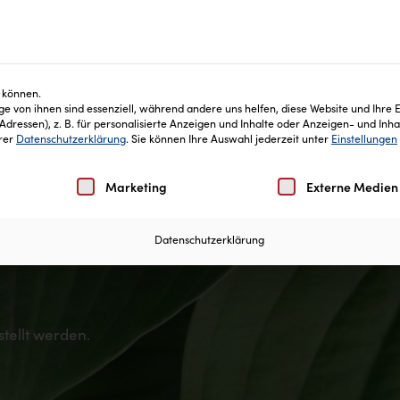
keiten
Blog
Inhaltsstoffe
Häufige Fragen
 können.
e von ihnen sind essenziell, während andere uns helfen, diese Website und Ihre 
ressen), z. B. für personalisierte Anzeigen und Inhalte oder Anzeigen- und Inh
erer
Datenschutzerklärung
.
Sie können Ihre Auswahl jederzeit unter
Einstellungen
Einwilligung erteilt werden kann. Die erste Service-Gruppe
Marketing
Externe Medien
Datenschutzerklärung
stellt werden.