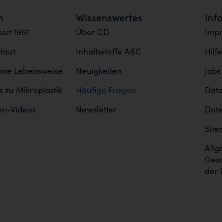
n
Wissenswertes
Inf
eit 1961
Über CD
Imp
Haut
Inhaltsstoffe ABC
Hilf
gane Lebensweise
Neuigkeiten
Jobs
 zu Mikroplastik
Häufige Fragen
Date
en-Videos
Newsletter
Date
Sit
Allg
Ges
der