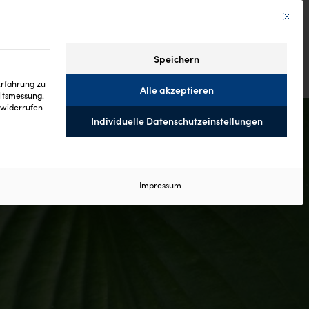
Mit die
Speichern
Erfahrung zu
Alle akzeptieren
altsmessung.
widerrufen
Individuelle Datenschutzeinstellungen
 ist essenziell und kann nicht abgewählt werden.
Impressum