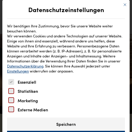
Mit di
Datenschutzeinstellungen
Wir benötigen Ihre Zustimmung, bevor Sie unsere Website weiter
besuchen können.
Wir verwenden Cookies und andere Technologien auf unserer Website.
Einige von ihnen sind essenziell, während andere uns helfen, diese
Website und Ihre Erfahrung zu verbessern.
Personenbezogene Daten
können verarbeitet werden (z. B. IP-Adressen), z. B. für personalisierte
Anzeigen und Inhalte oder Anzeigen- und Inhaltsmessung.
Weitere
Informationen über die Verwendung Ihrer Daten finden Sie in unserer
Datenschutzerklärung
.
Sie können Ihre Auswahl jederzeit unter
Einstellungen
widerrufen oder anpassen.
Es folgt eine Liste der Service-Gruppen, für die eine Einw
Essenziell
Statistiken
Marketing
Externe Medien
Speichern
Sanfte Pflege
für Haut und Hände.