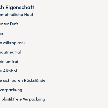
h Eigenschaft
empfindliche Haut
nter Duft
an
 Mikroplastik
autneutral
iniumfrei
 Alkohol
e sichtbaren Rückstände
sverpackung
 plastikfreie Verpackung