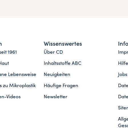
n
Wissenswertes
Inf
eit 1961
Über CD
Imp
Haut
Inhaltsstoffe ABC
Hilf
gane Lebensweise
Neuigkeiten
Jobs
 zu Mikroplastik
Häufige Fragen
Date
en-Videos
Newsletter
Date
Sit
Allg
Ges