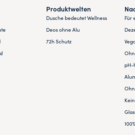
Produktwelten
Nac
Dusche bedeutet Wellness
Für 
nte
Deos ohne Alu
Deze
d
72h Schutz
Veg
d
Ohne
pH-h
Alum
Ohne
Kein
Gla
100%