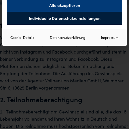
Alle akzeptieren
Individuelle Datenschutzeinstellungen
1. Veranstalter des Gewinnspiels
Veranstalter des Gewinnspiels ist die Lornamead GmbH,
Cookie-Details
Datenschutzerklärung
Impressum
Osterbekstraße 90b, 22083 Hamburg. Das Gewinnspiel wird
nicht von Instagram und Facebook durchgeführt und steht in
keiner Verbindung zu Instagram und Facebook. Diese
Plattformen dienen lediglich zur Bekanntmachung und
Empfang der Teilnahme. Die Ausführung des Gewinnspiels
wird von der Agentur Vollpension Medien GmbH, Weimarer
Str. 6, 10625 Berlin vorgenommen.
2. Teilnahmeberechtigung
2.1 Teilnahmeberechtigt am Gewinnspiel sind alle, die das 18.
Lebensjahr vollendet und ihren Wohnsitz in Deutschland
haben. Die Teilnahme muss höchstpersönlich vom Teilnehmer