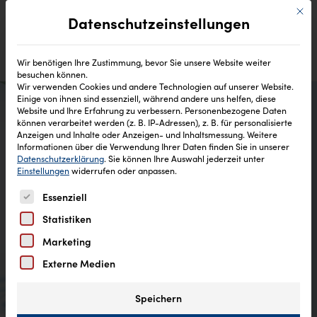
Mit di
Datenschutzeinstellungen
Wir benötigen Ihre Zustimmung, bevor Sie unsere Website weiter
besuchen können.
Wir verwenden Cookies und andere Technologien auf unserer Website.
Einige von ihnen sind essenziell, während andere uns helfen, diese
Website und Ihre Erfahrung zu verbessern.
Personenbezogene Daten
können verarbeitet werden (z. B. IP-Adressen), z. B. für personalisierte
Anzeigen und Inhalte oder Anzeigen- und Inhaltsmessung.
Weitere
Teilnahmebedingungen
Informationen über die Verwendung Ihrer Daten finden Sie in unserer
Datenschutzerklärung
.
Sie können Ihre Auswahl jederzeit unter
Gewinnspiel „Aroma Diffuser“
Einstellungen
widerrufen oder anpassen.
Es folgt eine Liste der Service-Gruppen, für die eine Einw
Facebook & Instagram
Essenziell
Statistiken
Marketing
Externe Medien
Speichern