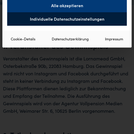
Alle akzeptieren
Individuelle Datenschutzeinstellungen
Teilnahmebedingungen Gewinnspiel „Infinity Rosenbox“
Facebook & Instagram
Cookie-Details
Datenschutzerklärung
Impressum
1. Veranstalter des Gewinnspiels
Veranstalter des Gewinnspiels ist die Lornamead GmbH,
Osterbekstraße 90b, 22083 Hamburg. Das Gewinnspiel
wird nicht von Instagram und Facebook durchgeführt und
steht in keiner Verbindung zu Instagram und Facebook.
Diese Plattformen dienen lediglich zur Bekanntmachung
und Empfang der Teilnahme. Die Ausführung des
Gewinnspiels wird von der Agentur Vollpension Medien
GmbH, Weimarer Str. 6, 10625 Berlin vorgenommen.