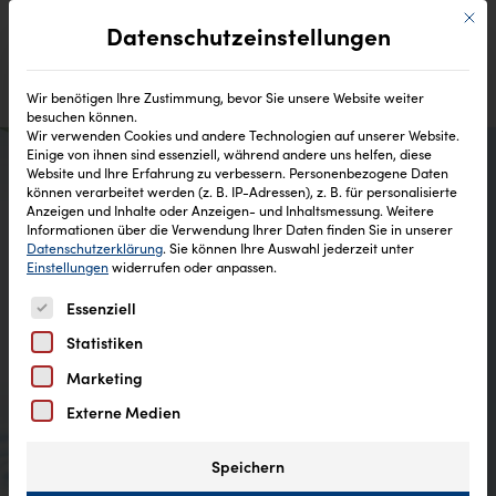
Mit di
Datenschutzeinstellungen
Wir benötigen Ihre Zustimmung, bevor Sie unsere Website weiter
besuchen können.
Wir verwenden Cookies und andere Technologien auf unserer Website.
Einige von ihnen sind essenziell, während andere uns helfen, diese
Website und Ihre Erfahrung zu verbessern.
Personenbezogene Daten
können verarbeitet werden (z. B. IP-Adressen), z. B. für personalisierte
Anzeigen und Inhalte oder Anzeigen- und Inhaltsmessung.
Weitere
Teilnahmebedingungen
Informationen über die Verwendung Ihrer Daten finden Sie in unserer
Datenschutzerklärung
.
Sie können Ihre Auswahl jederzeit unter
Gewinnspiel
Einstellungen
widerrufen oder anpassen.
Es folgt eine Liste der Service-Gruppen, für die eine Einw
Essenziell
Statistiken
Marketing
Externe Medien
Speichern