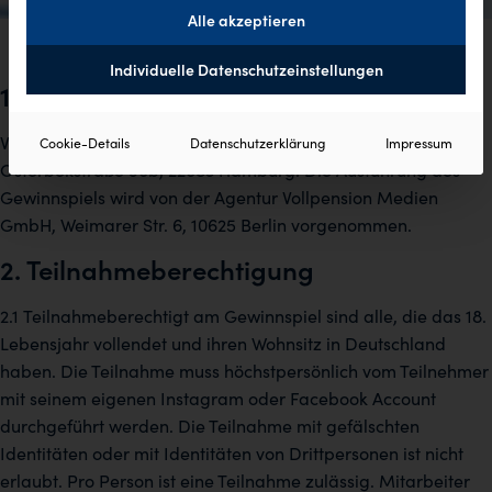
Alle akzeptieren
Individuelle Datenschutzeinstellungen
1. Veranstalter des Gewinnspiels
Veranstalter des Gewinnspiels ist die Lornamead GmbH,
Cookie-Details
Datenschutzerklärung
Impressum
Osterbekstraße 90b, 22083 Hamburg. Die Ausführung des
Gewinnspiels wird von der Agentur Vollpension Medien
GmbH, Weimarer Str. 6, 10625 Berlin vorgenommen.
2. Teilnahmeberechtigung
2.1 Teilnahmeberechtigt am Gewinnspiel sind alle, die das 18.
Lebensjahr vollendet und ihren Wohnsitz in Deutschland
haben. Die Teilnahme muss höchstpersönlich vom Teilnehmer
mit seinem eigenen Instagram oder Facebook Account
durchgeführt werden. Die Teilnahme mit gefälschten
Identitäten oder mit Identitäten von Drittpersonen ist nicht
erlaubt. Pro Person ist eine Teilnahme zulässig. Mitarbeiter