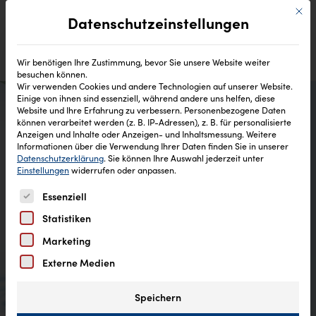
Mit di
Datenschutzeinstellungen
Wir benötigen Ihre Zustimmung, bevor Sie unsere Website weiter
besuchen können.
Wir verwenden Cookies und andere Technologien auf unserer Website.
Einige von ihnen sind essenziell, während andere uns helfen, diese
Website und Ihre Erfahrung zu verbessern.
Personenbezogene Daten
können verarbeitet werden (z. B. IP-Adressen), z. B. für personalisierte
Anzeigen und Inhalte oder Anzeigen- und Inhaltsmessung.
Weitere
Teilnahmebedingungen
Informationen über die Verwendung Ihrer Daten finden Sie in unserer
Datenschutzerklärung
.
Sie können Ihre Auswahl jederzeit unter
Gewinnspiel „Polarbox“
Einstellungen
widerrufen oder anpassen.
Es folgt eine Liste der Service-Gruppen, für die eine Einw
Essenziell
Statistiken
Marketing
Externe Medien
Speichern