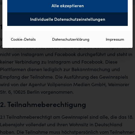
Alle akzeptieren
Individuelle Datenschutzeinstellungen
1. Veranstalter des Gewinnspiels
Veranstalter des Gewinnspiels ist die Lornamead GmbH,
Cookie-Details
Datenschutzerklärung
Impressum
Osterbekstraße 90b, 22083 Hamburg. Das Gewinnspiel wird
nicht von Instagram und Facebook durchgeführt und steht in
keiner Verbindung zu Instagram und Facebook. Diese
Plattformen dienen lediglich zur Bekanntmachung und
Empfang der Teilnahme. Die Ausführung des Gewinnspiels
wird von der Agentur Vollpension Medien GmbH, Weimarer
Str. 6, 10625 Berlin vorgenommen.
2. Teilnahmeberechtigung
2.1 Teilnahmeberechtigt am Gewinnspiel sind alle, die das 18.
Lebensjahr vollendet und ihren Wohnsitz in Deutschland
haben. Die Teilnahme muss höchstpersönlich vom Teilnehmer