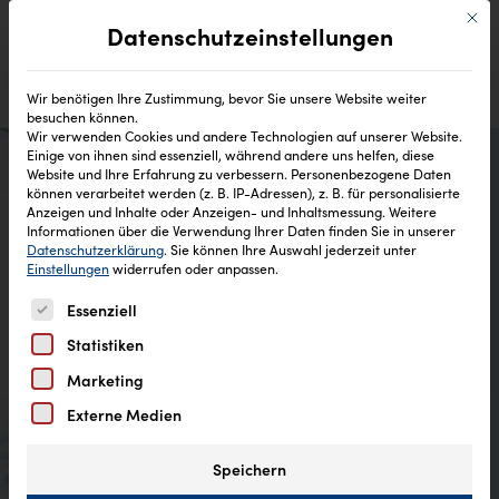
Mit di
Datenschutzeinstellungen
Wir benötigen Ihre Zustimmung, bevor Sie unsere Website weiter
besuchen können.
Wir verwenden Cookies und andere Technologien auf unserer Website.
Einige von ihnen sind essenziell, während andere uns helfen, diese
Website und Ihre Erfahrung zu verbessern.
Personenbezogene Daten
können verarbeitet werden (z. B. IP-Adressen), z. B. für personalisierte
Anzeigen und Inhalte oder Anzeigen- und Inhaltsmessung.
Weitere
Teilnahmebedingungen
Informationen über die Verwendung Ihrer Daten finden Sie in unserer
Datenschutzerklärung
.
Sie können Ihre Auswahl jederzeit unter
Gewinnspiel „Saftpresse“
Einstellungen
widerrufen oder anpassen.
Es folgt eine Liste der Service-Gruppen, für die eine Einw
Facebook & Instagram
Essenziell
Statistiken
Marketing
Externe Medien
Speichern