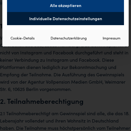
Alle akzeptieren
Individuelle Datenschutzeinstellungen
1. Veranstalter des Gewinnspiels
Veranstalter des Gewinnspiels ist die Lornamead GmbH,
Cookie-Details
Datenschutzerklärung
Impressum
Osterbekstraße 90b, 22083 Hamburg. Das Gewinnspiel wird
nicht von Instagram und Facebook durchgeführt und steht in
keiner Verbindung zu Instagram und Facebook. Diese
Plattformen dienen lediglich zur Bekanntmachung und
Empfang der Teilnahme. Die Ausführung des Gewinnspiels
wird von der Agentur Vollpension Medien GmbH, Weimarer
Str. 6, 10625 Berlin vorgenommen.
2. Teilnahmeberechtigung
2.1 Teilnahmeberechtigt am Gewinnspiel sind alle, die das 18.
Lebensjahr vollendet und ihren Wohnsitz in Deutschland
haben. Die Teilnahme muss höchstpersönlich vom Teilnehmer