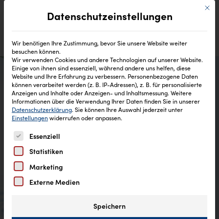
Mit di
Datenschutzeinstellungen
Wir benötigen Ihre Zustimmung, bevor Sie unsere Website weiter
besuchen können.
Wir verwenden Cookies und andere Technologien auf unserer Website.
Einige von ihnen sind essenziell, während andere uns helfen, diese
Website und Ihre Erfahrung zu verbessern.
Personenbezogene Daten
können verarbeitet werden (z. B. IP-Adressen), z. B. für personalisierte
Anzeigen und Inhalte oder Anzeigen- und Inhaltsmessung.
Weitere
Teilnahmebedingungen
Informationen über die Verwendung Ihrer Daten finden Sie in unserer
Datenschutzerklärung
.
Sie können Ihre Auswahl jederzeit unter
Gewinnspiel „Tea Maker Set“
Einstellungen
widerrufen oder anpassen.
Es folgt eine Liste der Service-Gruppen, für die eine Einw
Facebook & Instagram
Essenziell
Statistiken
Marketing
Externe Medien
Speichern