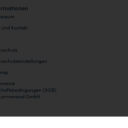
ormationen
ressum
e und Kontakt
nschutz
nschutzeinstellungen
emap
emeine
chäftsbedingungen (AGB)
 Lornamead GmbH