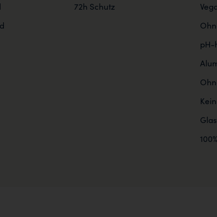
d
72h Schutz
Veg
d
Ohne
pH-h
Alum
Ohne
Kein
Gla
100%