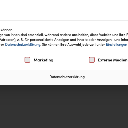
keiten
Blog
Inhaltsstoffe
Häufige Fragen
 können.
e von ihnen sind essenziell, während andere uns helfen, diese Website und Ihre 
ressen), z. B. für personalisierte Anzeigen und Inhalte oder Anzeigen- und Inh
erer
Datenschutzerklärung
.
Sie können Ihre Auswahl jederzeit unter
Einstellungen
Einwilligung erteilt werden kann. Die erste Service-Gruppe
Marketing
Externe Medien
Datenschutzerklärung