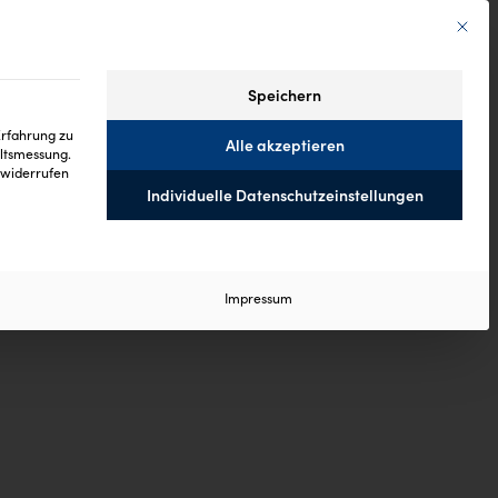
Mit die
Speichern
Erfahrung zu
Alle akzeptieren
altsmessung.
widerrufen
Individuelle Datenschutzeinstellungen
 ist essenziell und kann nicht abgewählt werden.
Impressum