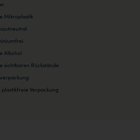
an
 Mikroplastik
autneutral
iniumfrei
 Alkohol
e sichtbaren Rückstände
sverpackung
 plastikfreie Verpackung