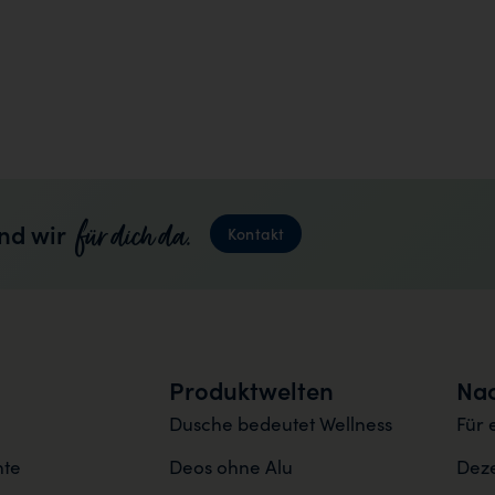
für dich da.
nd wir
Kontakt
Produktwelten
Nac
Dusche bedeutet Wellness
Für 
nte
Deos ohne Alu
Deze