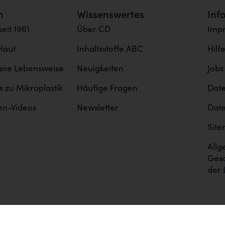
n
Wissenswertes
Inf
eit 1961
Über CD
Imp
Haut
Inhaltsstoffe ABC
Hilf
gane Lebensweise
Neuigkeiten
Jobs
 zu Mikroplastik
Häufige Fragen
Date
en-Videos
Newsletter
Date
Sit
Allg
Ges
der