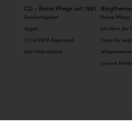
CD – Reine Pflege seit 1961
Blogtheme
Reinheitsgebot
Reine Pflege s
Vegan
pH-Wert der 
CD ist PETA Approved
Tipps für ve
Kein Mikroplastik
Wissenswertes
Unsere Mark