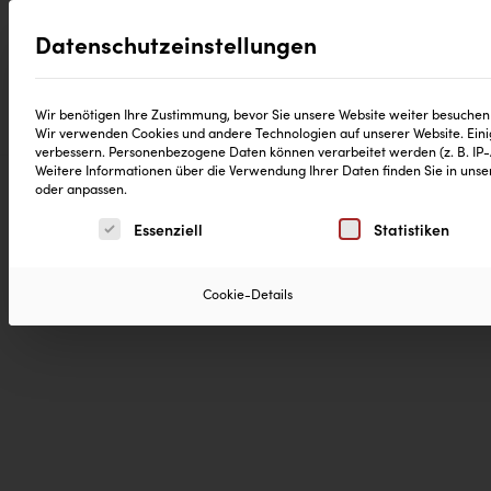
Datenschutzeinstellungen
®
Produkte
CD Reinheitsgebot
Neuig
Wir benötigen Ihre Zustimmung, bevor Sie unsere Website weiter besuchen
Wir verwenden Cookies und andere Technologien auf unserer Website. Einig
verbessern.
Personenbezogene Daten können verarbeitet werden (z. B. IP-Ad
Weitere Informationen über die Verwendung Ihrer Daten finden Sie in uns
oder anpassen.
Es folgt eine Liste der Service-Gruppen, für die eine 
Essenziell
Statistiken
Cookie-Details