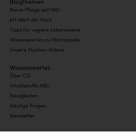
Blogthemen
Reine Pflege seit 1961
pH-Wert der Haut
Tipps für vegane Lebensweise
Wissenswertes zu Mikroplastik
Unsere Marken-Videos
Wissenswertes
Über CD
Inhaltsstoffe ABC
Neuigkeiten
Häufige Fragen
Newsletter
Informationen