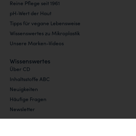
Reine Pflege seit 1961
pH-Wert der Haut
Tipps für vegane Lebensweise
Wissenswertes zu Mikroplastik
Unsere Marken-Videos
Wissenswertes
Über CD
Inhaltsstoffe ABC
Neuigkeiten
Häufige Fragen
Newsletter
Informationen
Impressum