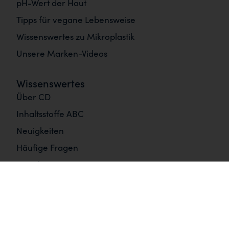
pH-Wert der Haut
Tipps für vegane Lebensweise
Wissenswertes zu Mikroplastik
Unsere Marken-Videos
Wissenswertes
Über CD
Inhaltsstoffe ABC
Neuigkeiten
Häufige Fragen
Newsletter
Informationen
Impressum
Hilfe und Kontakt