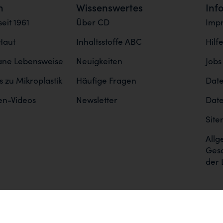
n
Wissenswertes
Inf
eit 1961
Über CD
Imp
Haut
Inhaltsstoffe ABC
Hilf
gane Lebensweise
Neuigkeiten
Jobs
 zu Mikroplastik
Häufige Fragen
Date
en-Videos
Newsletter
Date
Sit
Allg
Ges
der