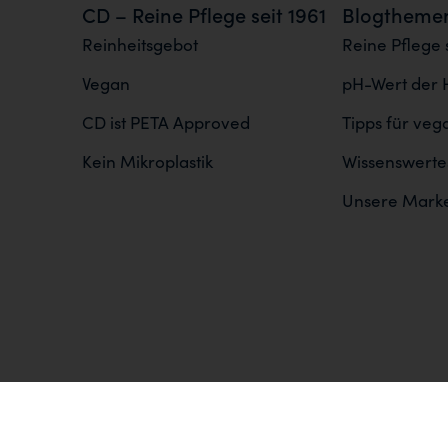
CD – Reine Pflege seit 1961
Blogtheme
Reinheitsgebot
Reine Pflege s
Vegan
pH-Wert der 
CD ist PETA Approved
Tipps für ve
Kein Mikroplastik
Wissenswertes
Unsere Mark