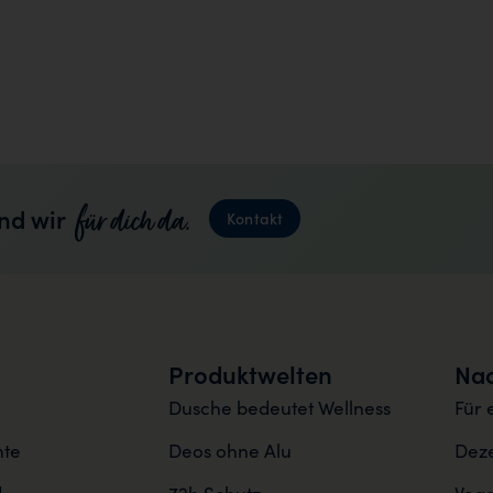
für dich da.
nd wir
Kontakt
Produktwelten
Nac
Dusche bedeutet Wellness
Für 
nte
Deos ohne Alu
Deze