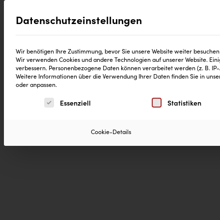
Datenschutzeinstellungen
®
Produkte
CD Reinheitsgebot
Neuig
Wir benötigen Ihre Zustimmung, bevor Sie unsere Website weiter besuchen
Wir verwenden Cookies und andere Technologien auf unserer Website. Einig
verbessern.
Personenbezogene Daten können verarbeitet werden (z. B. IP-Ad
Weitere Informationen über die Verwendung Ihrer Daten finden Sie in uns
oder anpassen.
Es folgt eine Liste der Service-Gruppen, für die eine 
Essenziell
Statistiken
Cookie-Details