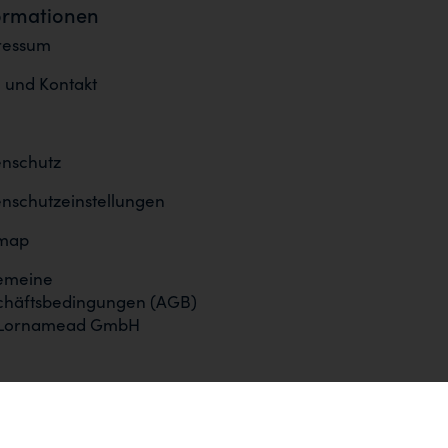
ormationen
ressum
e und Kontakt
nschutz
nschutzeinstellungen
emap
emeine
chäftsbedingungen (AGB)
 Lornamead GmbH