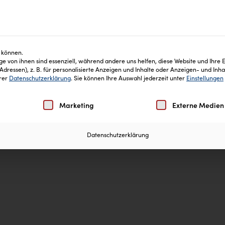
keiten
Blog
Inhaltsstoffe
Häufige Fragen
 können.
e von ihnen sind essenziell, während andere uns helfen, diese Website und Ihre 
ressen), z. B. für personalisierte Anzeigen und Inhalte oder Anzeigen- und Inh
erer
Datenschutzerklärung
.
Sie können Ihre Auswahl jederzeit unter
Einstellungen
Einwilligung erteilt werden kann. Die erste Service-Gruppe
Marketing
Externe Medien
Datenschutzerklärung