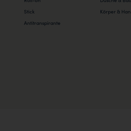
Roll-on
Dusche & Ba
Stick
Körper & Han
Antitranspirante