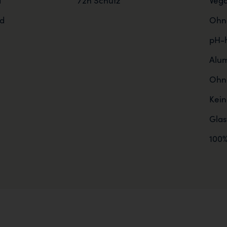
d
72h Schutz
Veg
d
Ohne
pH-h
Alum
Ohne
Kein
Gla
100%