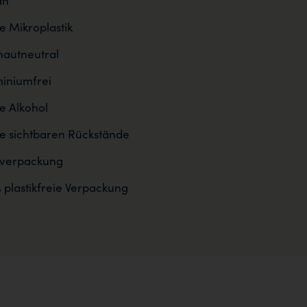
an
 Mikroplastik
autneutral
iniumfrei
 Alkohol
e sichtbaren Rückstände
sverpackung
 plastikfreie Verpackung