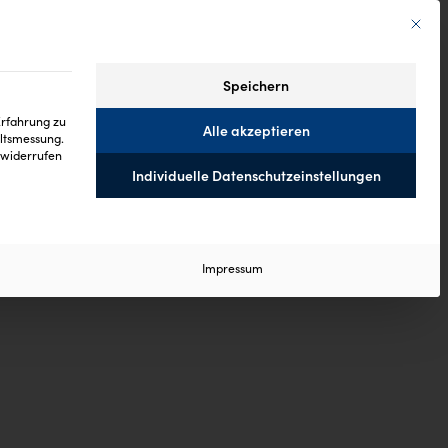
Mit die
Speichern
Erfahrung zu
Alle akzeptieren
altsmessung.
widerrufen
Individuelle Datenschutzeinstellungen
 ist essenziell und kann nicht abgewählt werden.
Impressum