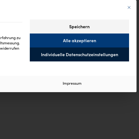
Mit die
Speichern
Erfahrung zu
Alle akzeptieren
altsmessung.
widerrufen
Individuelle Datenschutzeinstellungen
 ist essenziell und kann nicht abgewählt werden.
Impressum