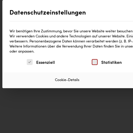
Datenschutzeinstellungen
®
Produkte
CD Reinheitsgebot
Neuig
Wir benötigen Ihre Zustimmung, bevor Sie unsere Website weiter besuchen
Wir verwenden Cookies und andere Technologien auf unserer Website. Einig
verbessern.
Personenbezogene Daten können verarbeitet werden (z. B. IP-Ad
Weitere Informationen über die Verwendung Ihrer Daten finden Sie in uns
oder anpassen.
Es folgt eine Liste der Service-Gruppen, für die eine 
Essenziell
Statistiken
Cookie-Details