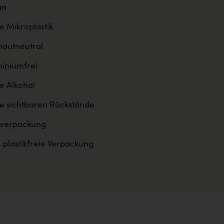
an
 Mikroplastik
autneutral
iniumfrei
 Alkohol
e sichtbaren Rückstände
sverpackung
 plastikfreie Verpackung