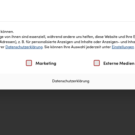
keiten
Blog
Inhaltsstoffe
Häufige Fragen
 können.
e von ihnen sind essenziell, während andere uns helfen, diese Website und Ihre 
ressen), z. B. für personalisierte Anzeigen und Inhalte oder Anzeigen- und Inh
erer
Datenschutzerklärung
.
Sie können Ihre Auswahl jederzeit unter
Einstellungen
Einwilligung erteilt werden kann. Die erste Service-Gruppe
Marketing
Externe Medien
Datenschutzerklärung