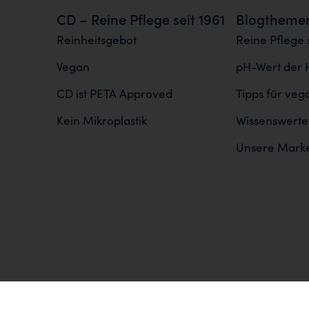
CD – Reine Pflege seit 1961
Blogtheme
Reinheitsgebot
Reine Pflege s
Vegan
pH-Wert der 
CD ist PETA Approved
Tipps für ve
Kein Mikroplastik
Wissenswertes
Unsere Mark