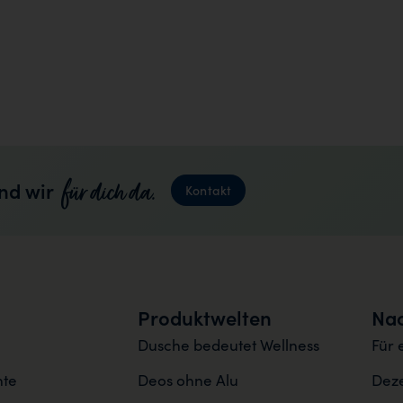
für dich da.
nd wir
Kontakt
Produktwelten
Nac
Dusche bedeutet Wellness
Für 
nte
Deos ohne Alu
Deze