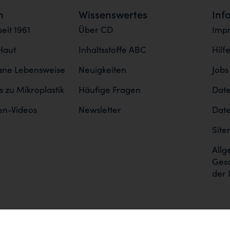
n
Wissenswertes
Inf
eit 1961
Über CD
Imp
Haut
Inhaltsstoffe ABC
Hilf
gane Lebensweise
Neuigkeiten
Jobs
 zu Mikroplastik
Häufige Fragen
Date
en-Videos
Newsletter
Date
Sit
Allg
Ges
der