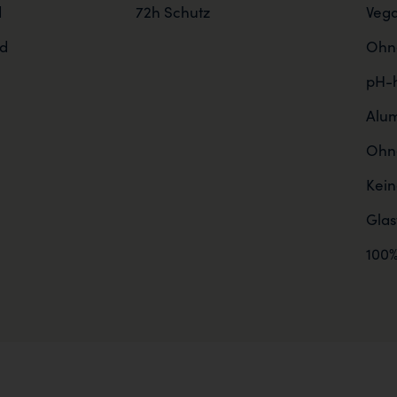
d
72h Schutz
Veg
d
Ohne
pH-h
Alum
Ohne
Kein
Gla
100%