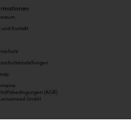
ormationen
ressum
e und Kontakt
nschutz
nschutzeinstellungen
emap
emeine
chäftsbedingungen (AGB)
 Lornamead GmbH