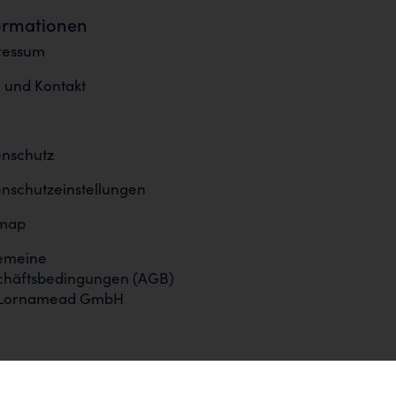
ormationen
ressum
e und Kontakt
nschutz
nschutzeinstellungen
emap
emeine
chäftsbedingungen (AGB)
 Lornamead GmbH