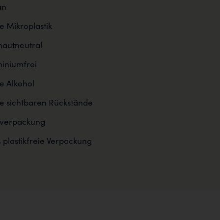
an
 Mikroplastik
autneutral
iniumfrei
 Alkohol
e sichtbaren Rückstände
sverpackung
 plastikfreie Verpackung