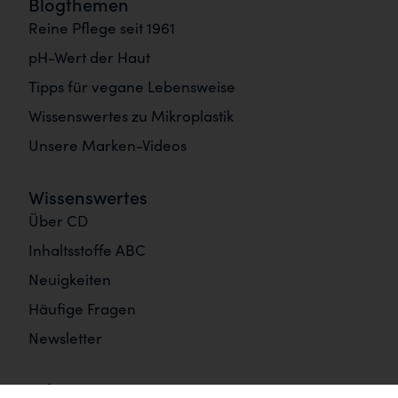
Blogthemen
Reine Pflege seit 1961
pH-Wert der Haut
Tipps für vegane Lebensweise
Wissenswertes zu Mikroplastik
Unsere Marken-Videos
Wissenswertes
Über CD
Inhaltsstoffe ABC
Neuigkeiten
Häufige Fragen
Newsletter
Informationen