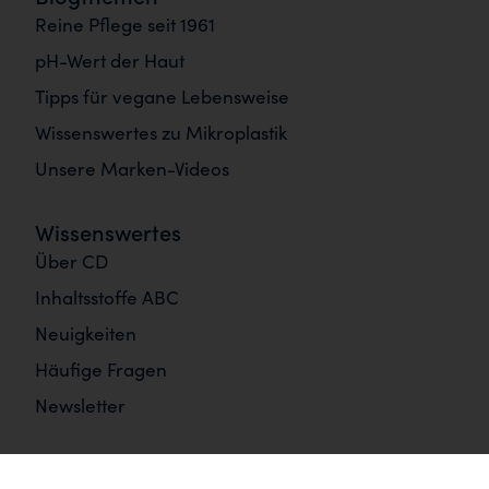
Reine Pflege seit 1961
pH-Wert der Haut
Tipps für vegane Lebensweise
Wissenswertes zu Mikroplastik
Unsere Marken-Videos
Wissenswertes
Über CD
Inhaltsstoffe ABC
Neuigkeiten
Häufige Fragen
Newsletter
Informationen