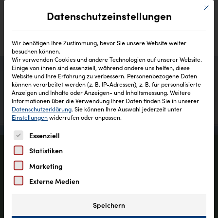
Mit di
Datenschutzeinstellungen
Wir benötigen Ihre Zustimmung, bevor Sie unsere Website weiter
besuchen können.
Wir verwenden Cookies und andere Technologien auf unserer Website.
Einige von ihnen sind essenziell, während andere uns helfen, diese
Website und Ihre Erfahrung zu verbessern.
Personenbezogene Daten
können verarbeitet werden (z. B. IP-Adressen), z. B. für personalisierte
Anzeigen und Inhalte oder Anzeigen- und Inhaltsmessung.
Weitere
Informationen über die Verwendung Ihrer Daten finden Sie in unserer
Datenschutzerklärung
.
Sie können Ihre Auswahl jederzeit unter
Einstellungen
widerrufen oder anpassen.
Es folgt eine Liste der Service-Gruppen, für die eine Einw
Essenziell
Statistiken
Marketing
Für Haut, Haar und Gewissen:
Externe Medien
unsere festen Produkte.​
Speichern