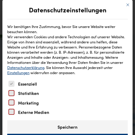
Mit di
Datenschutzeinstellungen
Wir benötigen Ihre Zustimmung, bevor Sie unsere Website weiter
besuchen können.
Wir verwenden Cookies und andere Technologien auf unserer Website.
Einige von ihnen sind essenziell, während andere uns helfen, diese
Website und Ihre Erfahrung zu verbessern.
Personenbezogene Daten
können verarbeitet werden (z. B. IP-Adressen), z. B. für personalisierte
Anzeigen und Inhalte oder Anzeigen- und Inhaltsmessung.
Weitere
Informationen über die Verwendung Ihrer Daten finden Sie in unserer
Datenschutzerklärung
.
Sie können Ihre Auswahl jederzeit unter
Einstellungen
widerrufen oder anpassen.
Es folgt eine Liste der Service-Gruppen, für die eine Einw
PEG (Polyethylenglykol)
Essenziell
Statistiken
Marketing
Externe Medien
Speichern