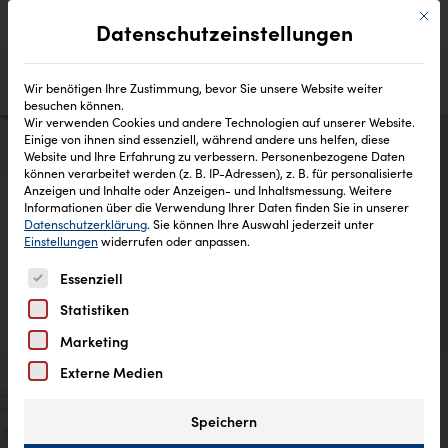
Mit di
Datenschutzeinstellungen
Wir benötigen Ihre Zustimmung, bevor Sie unsere Website weiter
besuchen können.
Wir verwenden Cookies und andere Technologien auf unserer Website.
Einige von ihnen sind essenziell, während andere uns helfen, diese
®
Website und Ihre Erfahrung zu verbessern.
Personenbezogene Daten
Das CD Reinheitsgebot
können verarbeitet werden (z. B. IP-Adressen), z. B. für personalisierte
Anzeigen und Inhalte oder Anzeigen- und Inhaltsmessung.
Weitere
Informationen über die Verwendung Ihrer Daten finden Sie in unserer
Datenschutzerklärung
.
Sie können Ihre Auswahl jederzeit unter
Einstellungen
widerrufen oder anpassen.
Es folgt eine Liste der Service-Gruppen, für die eine Einw
Essenziell
Statistiken
Marketing
Externe Medien
Speichern