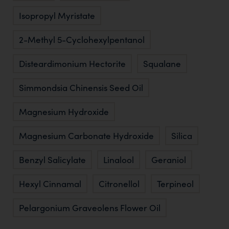
Isopropyl Myristate
2-Methyl 5-Cyclohexylpentanol
Disteardimonium Hectorite
Squalane
Simmondsia Chinensis Seed Oil
Magnesium Hydroxide
Magnesium Carbonate Hydroxide
Silica
Benzyl Salicylate
Linalool
Geraniol
Hexyl Cinnamal
Citronellol
Terpineol
Pelargonium Graveolens Flower Oil