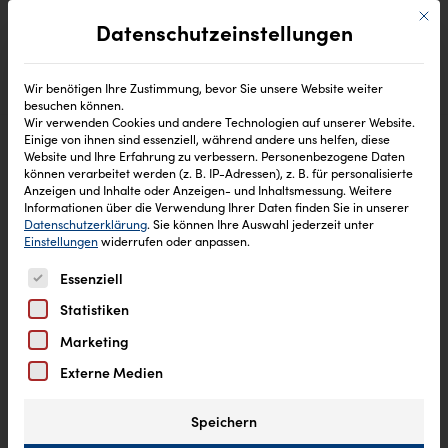
Mit di
Datenschutzeinstellungen
Wir benötigen Ihre Zustimmung, bevor Sie unsere Website weiter
besuchen können.
Wir verwenden Cookies und andere Technologien auf unserer Website.
Einige von ihnen sind essenziell, während andere uns helfen, diese
Start
Deo & Antitranspirante
Spray
/
/
/ Antitranspirant
Website und Ihre Erfahrung zu verbessern.
Personenbezogene Daten
Spray pure & protect fresh blossom
können verarbeitet werden (z. B. IP-Adressen), z. B. für personalisierte
Anzeigen und Inhalte oder Anzeigen- und Inhaltsmessung.
Weitere
Informationen über die Verwendung Ihrer Daten finden Sie in unserer
Datenschutzerklärung
.
Sie können Ihre Auswahl jederzeit unter
Einstellungen
widerrufen oder anpassen.
Es folgt eine Liste der Service-Gruppen, für die eine Einw
Essenziell
Statistiken
Marketing
Externe Medien
Speichern