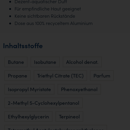
Dezent-aquatischer Duft
Für empfindliche Haut geeignet
Keine sichtbaren Rückstände
Dose aus 100% recyceltem Aluminium
Inhaltsstoffe
Butane
Isobutane
Alcohol denat.
Propane
Triethyl Citrate (TEC)
Parfum
Isopropyl Myristate
Phenoxyethanol
2-Methyl 5-Cyclohexylpentanol
Ethylhexylglycerin
Terpineol