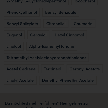
2-Methyl 5-Cyclohexylpentanol
Tocopherol
Phenoxyethanol
Benzyl Benzoate
Benzyl Salicylate
Citronellol
Coumarin
Eugenol
Geraniol
Hexyl Cinnamal
Linalool
Alpha-Isomethyl Ionone
Tetramethyl Acetyloctahydronaphthalenes
Acetyl Cedrene
Terpineol
Geranyl Acetate
Linalyl Acetate
Dimethyl Phenethyl Acetate
Du möchtest mehr erfahren? Hier geht es zu