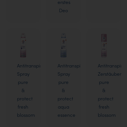
erstes
Deo
Antitranspirant
Antitranspirant
Antitranspira
Spray
Spray
Zerstäuber
pure
pure
pure
&
&
&
protect
protect
protect
fresh
aqua
fresh
blossom
essence
blossom