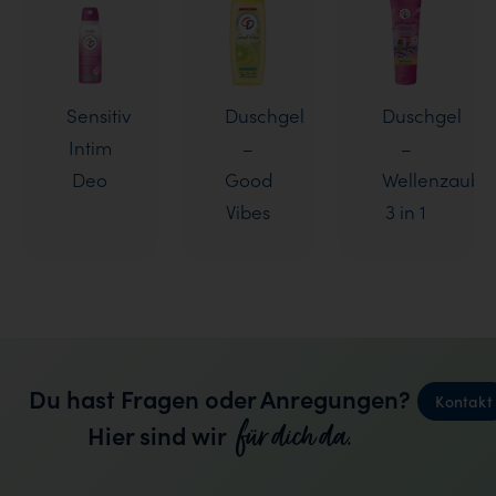
Sensitiv
Duschgel
Duschgel
Intim
–
–
Deo
Good
Wellenzaube
Vibes
3 in 1
Du hast Fragen oder Anregungen?
Kontakt
für dich da.
Hier sind wir